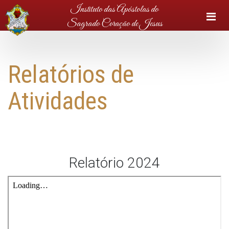
Instituto das Apóstolas do
M
Sagrado Coração de Jesus
Relatórios de
Atividades
Relatório 2024