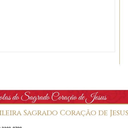
tolas do Sagrado Coração de Jesus
ileira Sagrado Coração de Jesu
1