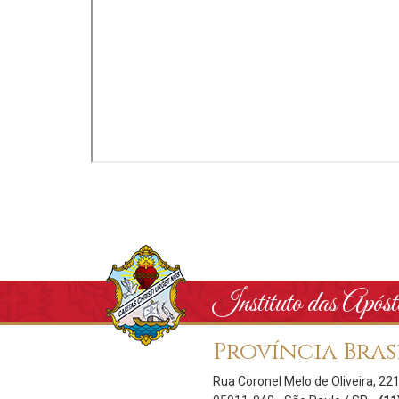
Instituto das Após
Província Bras
Rua Coronel Melo de Oliveira, 22