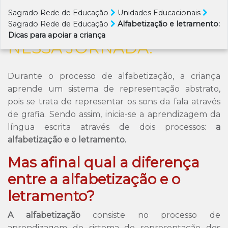
INCENTIVADOS TAMBÉM
EM CASA. VEJA COMO
Sagrado Rede de Educação
Unidades Educacionais
Sagrado Rede de Educação
Alfabetização e letramento:
APOIAR A CRIANÇA
Dicas para apoiar a criança
NESSA JORNADA.
Durante o processo de alfabetização, a criança
aprende um sistema de representação abstrato,
pois se trata de representar os sons da fala através
de grafia. Sendo assim, inicia-se a aprendizagem da
língua escrita através de dois processos:
a
alfabetização e o letramento.
Mas afinal qual a diferença
entre a alfabetização e o
letramento?
A alfabetização
consiste no processo de
aprendizagem do sistema de representação dos