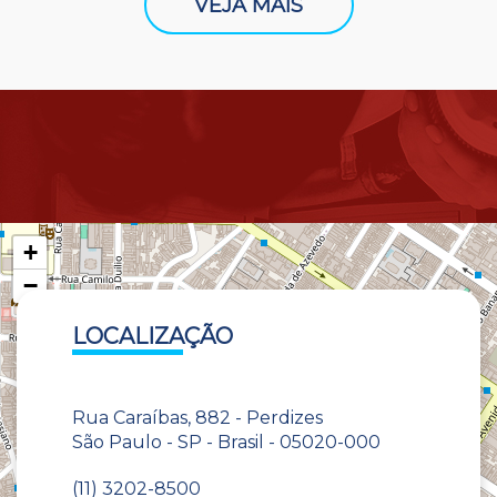
VEJA MAIS
+
−
LOCALIZAÇÃO
Rua Caraíbas, 882 - Perdizes
São Paulo - SP - Brasil - 05020-000
(11) 3202-8500