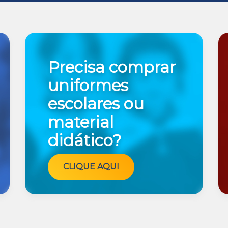
Precisa comprar
uniformes
escolares ou
material
didático?
CLIQUE AQUI