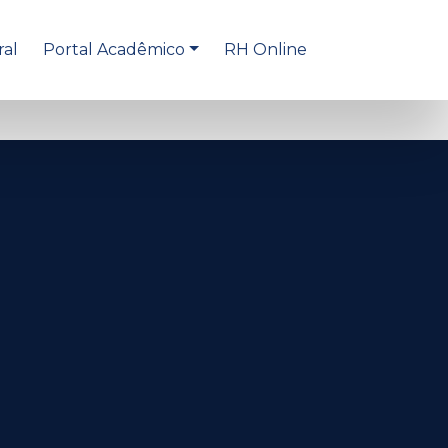
ral
Portal Acadêmico
RH Online