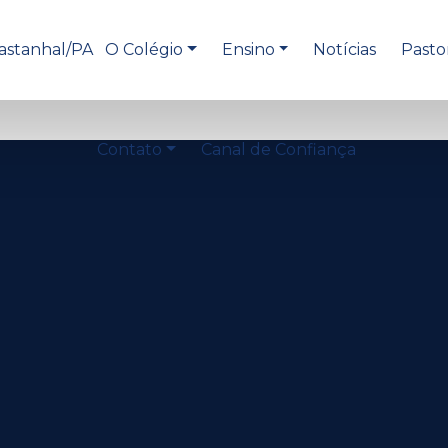
O Colégio
Ensino
Notícias
Pasto
Contato
Canal de Confiança