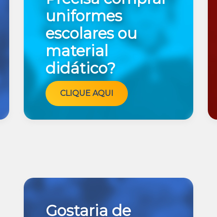
uniformes
escolares ou
material
didático?
CLIQUE AQUI
Gostaria de