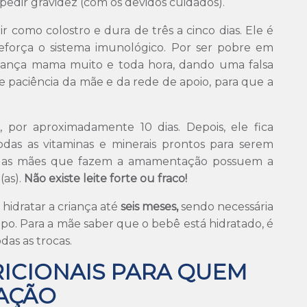
edir gravidez (com os devidos cuidados).
r como colostro e dura de três a cinco dias. Ele é
reforça o sistema imunológico. Por ser pobre em
 criança mama muito e toda hora, dando uma falsa
 de paciência da mãe e da rede de apoio, para que a
o, por aproximadamente 10 dias. Depois, ele fica
as as vitaminas e minerais prontos para serem
odas as mães que fazem a amamentação possuem a
(as).
Não existe leite forte ou fraco!
hidratar a criança até
seis meses,
sendo necessária
o. Para a mãe saber que o bebê está hidratado, é
das as trocas.
ICIONAIS PARA QUEM
AÇÃO