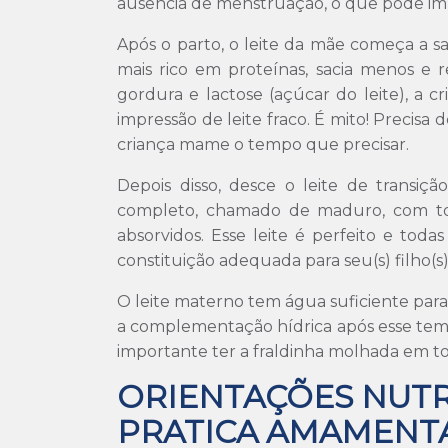
ausência de menstruação, o que pode imp
Após o parto, o leite da mãe começa a sai
mais rico em proteínas, sacia menos e 
gordura e lactose (açúcar do leite), a
impressão de leite fraco. É mito! Precisa
criança mame o tempo que precisar.
Depois disso, desce o leite de transiçã
completo, chamado de maduro, com tod
absorvidos. Esse leite é perfeito e t
constituição adequada para seu(s) filho(s)
O leite materno tem água suficiente para 
a complementação hídrica após esse temp
importante ter a fraldinha molhada em to
ORIENTAÇÕES NUTR
PRATICA AMAMENT