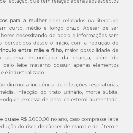
 de lactação, que tem relação apenas aos aspectos
sicos para a mulher
bem relatados na literatura
 em curto, médio e longo prazo. Apesar de ser
lheres necessitando de apoio e informações sem
ão percebidos desde o início, com a redução de
ínculo entre mãe e filho,
maior possibilidade de
 sistema imunológico da criança, além de
, pelo leite materno possuir apenas elementos
e é industrializado.
diminui a incidência de infecções respiratórias,
 média, infecção do trato urinário, morte súbita,
 Hodgkin, excesso de peso, colesterol aumentado,
de quase R$ 5.000,00 no ano, caso comprasse leite
edução do risco de câncer de mama e de útero e