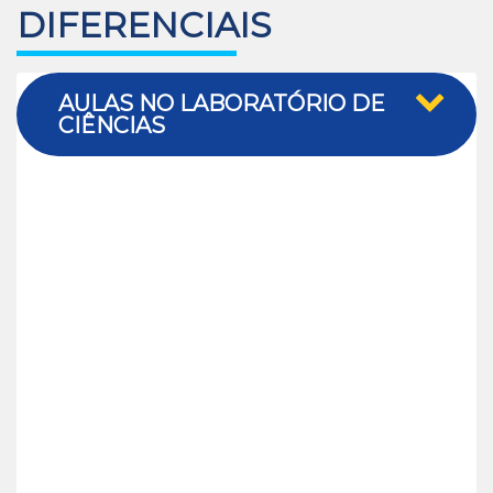
DIFERENCIAIS
AULAS NO LABORATÓRIO DE
CIÊNCIAS
Lugar de aprendizagem.
O processo educativo acontece através da interação
do aluno com o meio através de desafios que
agucem a curiosidade e cheguem à aprendizagem.
Da teoria à prática.
Com experiências concretas o
aprendizado se torna mais fácil e mais elaborado.
Além disso, num espaço próprio e com o uso de
materiais da área ficará muito mais fácil conhecer e
compreender os fenômenos que acontecem,
conseguindo melhores resultados para o